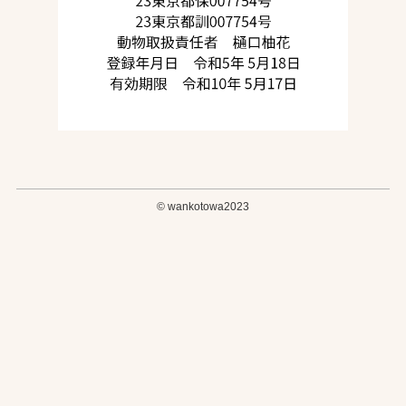
©
wankotowa2023