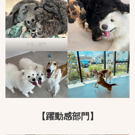
仲良し部門
【躍動感部門】