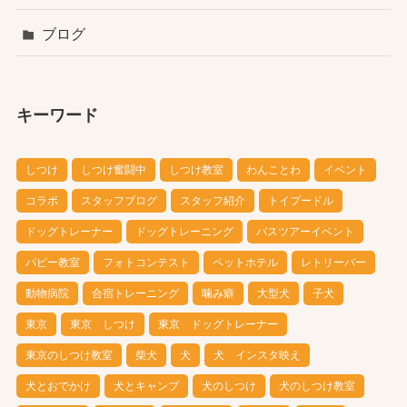
ブログ
キーワード
しつけ
しつけ奮闘中
しつけ教室
わんことわ
イベント
コラボ
スタッフブログ
スタッフ紹介
トイプードル
ドッグトレーナー
ドッグトレーニング
バスツアーイベント
パピー教室
フォトコンテスト
ペットホテル
レトリーバー
動物病院
合宿トレーニング
噛み癖
大型犬
子犬
東京
東京 しつけ
東京 ドッグトレーナー
東京のしつけ教室
柴犬
犬
犬 インスタ映え
犬とおでかけ
犬とキャンプ
犬のしつけ
犬のしつけ教室