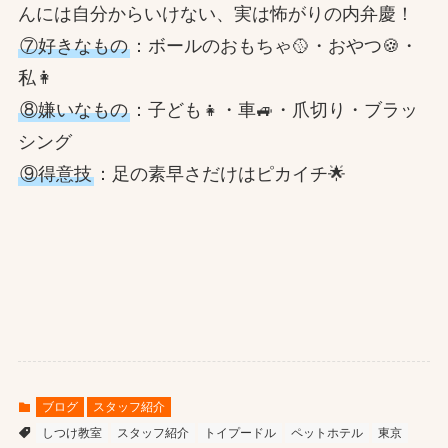
んには自分からいけない、実は怖がりの内弁慶！
⑦好きなもの
：ボールのおもちゃ🥎・おやつ🍪・
私👩
⑧嫌いなもの
：子ども👧・車🚙・爪切り・ブラッ
シング
⑨得意技
：足の素早さだけはピカイチ🌟
ブログ
スタッフ紹介
しつけ教室
スタッフ紹介
トイプードル
ペットホテル
東京