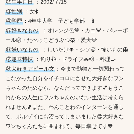
②生年月日
：2002/７/15
③性別
：女🚺
④学歴
：4年生大学 子ども学部 🍼
⑤好きなもの
：オレンジ色🧡・カニ🦀・バレーボ
ール🏐・たべっこどうぶつ🦁・愛犬🐶
⑥嫌いなもの
：しいたけ🍄・シソ🍃・怖いもの👻
⑦趣味特技
：釣り🎣・ドライブ🚗💨・料理🍳
⑧犬好きアピール文
：今まで動物と一切関わって
こなかった自分をイチコロにさせた大好きなワン
ちゃんのためなら、なんだってできます💕もうこ
れからの人生にワンちゃんのいない生活は考えら
れません🎵また、わんことわのインターンを通し
て、ボルゾイにも沼ってしまいました😍大好きな
ワンちゃんたちに囲まれて、毎日幸せです🧡