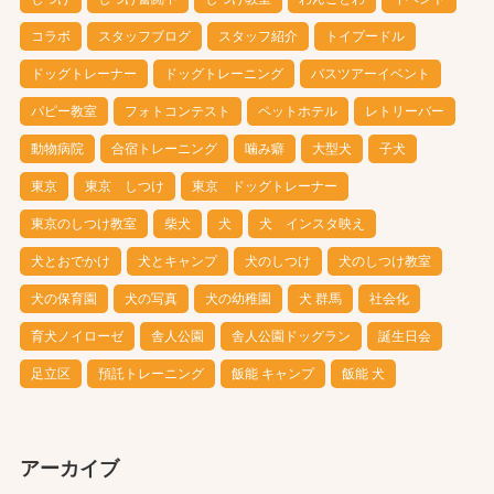
コラボ
スタッフブログ
スタッフ紹介
トイプードル
ドッグトレーナー
ドッグトレーニング
バスツアーイベント
パピー教室
フォトコンテスト
ペットホテル
レトリーバー
動物病院
合宿トレーニング
噛み癖
大型犬
子犬
東京
東京 しつけ
東京 ドッグトレーナー
東京のしつけ教室
柴犬
犬
犬 インスタ映え
犬とおでかけ
犬とキャンプ
犬のしつけ
犬のしつけ教室
犬の保育園
犬の写真
犬の幼稚園
犬 群馬
社会化
育犬ノイローゼ
舎人公園
舎人公園ドッグラン
誕生日会
足立区
預託トレーニング
飯能 キャンプ
飯能 犬
アーカイブ