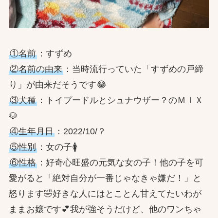
①名前
：すずめ
②名前の由来
：当時流行っていた「すずめの戸締
り」が由来だそうです😂
③犬種
：トイプードルとシュナウザー？のＭＩＸ
🐶
④生年月日
：2022/10/？
⑤性別
：女の子🚺
⑥性格
：好奇心旺盛の元気な女の子！他の子を可
愛がると「絶対自分が一番じゃなきゃ嫌だ！」と
怒ります🤣好きな人にはとことん甘えてたいわが
ままお嬢です💕我が強そうだけど、他のワンちゃ