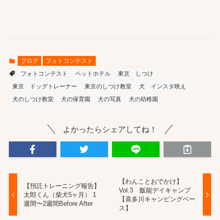
ブログ
フォトコンテスト
フォトコンテスト
ペットホテル
東京 しつけ
東京 ドッグトレーナー
東京のしつけ教室
犬 インスタ映え
犬のしつけ教室
犬の保育園
犬の写真
犬の幼稚園
よかったらシェアしてね！
【わんことおでかけ】
【預託トレーニング報告】
Vol.3 飯能デイキャンプ
太郎くん（柴犬5ヶ月） 1
【喜多川キャンピングベー
週間〜2週間Before After
ス】