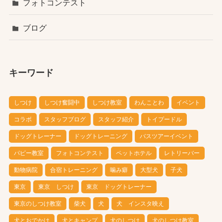
フォトコンテスト
ブログ
キーワード
しつけ
しつけ奮闘中
しつけ教室
わんことわ
イベント
コラボ
スタッフブログ
スタッフ紹介
トイプードル
ドッグトレーナー
ドッグトレーニング
バスツアーイベント
パピー教室
フォトコンテスト
ペットホテル
レトリーバー
動物病院
合宿トレーニング
噛み癖
大型犬
子犬
東京
東京 しつけ
東京 ドッグトレーナー
東京のしつけ教室
柴犬
犬
犬 インスタ映え
犬とおでかけ
犬とキャンプ
犬のしつけ
犬のしつけ教室