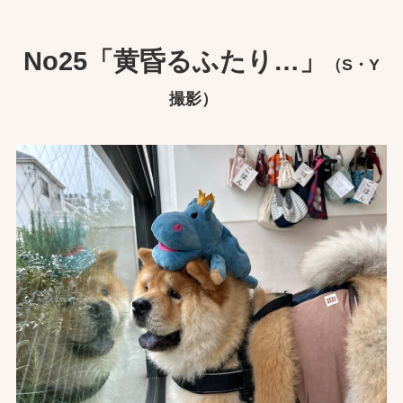
No
25
「黄昏るふたり…」
（S・Y
撮影）