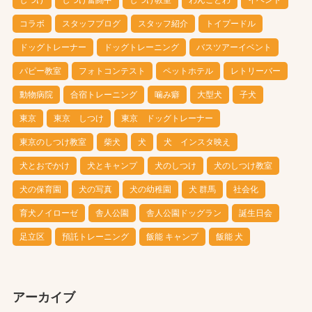
しつけ
しつけ奮闘中
しつけ教室
わんことわ
イベント
コラボ
スタッフブログ
スタッフ紹介
トイプードル
ドッグトレーナー
ドッグトレーニング
バスツアーイベント
パピー教室
フォトコンテスト
ペットホテル
レトリーバー
動物病院
合宿トレーニング
噛み癖
大型犬
子犬
東京
東京 しつけ
東京 ドッグトレーナー
東京のしつけ教室
柴犬
犬
犬 インスタ映え
犬とおでかけ
犬とキャンプ
犬のしつけ
犬のしつけ教室
犬の保育園
犬の写真
犬の幼稚園
犬 群馬
社会化
育犬ノイローゼ
舎人公園
舎人公園ドッグラン
誕生日会
足立区
預託トレーニング
飯能 キャンプ
飯能 犬
アーカイブ