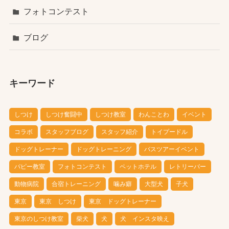
フォトコンテスト
ブログ
キーワード
しつけ
しつけ奮闘中
しつけ教室
わんことわ
イベント
コラボ
スタッフブログ
スタッフ紹介
トイプードル
ドッグトレーナー
ドッグトレーニング
バスツアーイベント
パピー教室
フォトコンテスト
ペットホテル
レトリーバー
動物病院
合宿トレーニング
噛み癖
大型犬
子犬
東京
東京 しつけ
東京 ドッグトレーナー
東京のしつけ教室
柴犬
犬
犬 インスタ映え