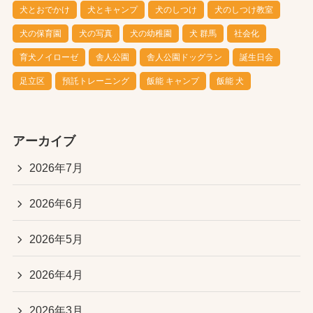
犬とおでかけ
犬とキャンプ
犬のしつけ
犬のしつけ教室
犬の保育園
犬の写真
犬の幼稚園
犬 群馬
社会化
育犬ノイローゼ
舎人公園
舎人公園ドッグラン
誕生日会
足立区
預託トレーニング
飯能 キャンプ
飯能 犬
アーカイブ
2026年7月
2026年6月
2026年5月
2026年4月
2026年3月