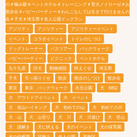
の＃噛み癖＃ペットホテル＃トレーニング＃育犬ノイローゼ＃お
散歩会＃パピーパーティー＃わんこなしでは生きて行けませんの
会＃子犬＃埼玉県＃舎人公園ドッグラン
アジリティ
アジリティー
アジリティーイベント
イベント
コラボイベント
トイレのしつけ
ドッグトレーナー
バスツアー
パックウォーク
パピーパーティー
ピクニック
ペットホテル
九十九里
仔犬
動物病院
吠えぐせ
埼玉県
子犬
引っ張りぐせ
散歩
散歩のしつけ
散歩会
東京
東京 パックウォーク
水元公園
犬 BBQ
犬 アウトドアイベント
犬 イベント
犬 低山ハイキング
犬 初めての山
犬 初めての川
犬 山
犬 山登り
犬 川
犬 川遊び
犬 登山
犬 謎解き
犬に吠える
犬のイベント
犬の保育園
犬の幼稚園
甘噛み
舎人公園
葛飾区