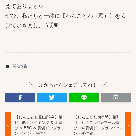
えております☺️
ぜひ、私たちと一緒に【わんことわ（環）】を広
げていきましょう✌️💝
開催報告
よかったらシェアしてね！
【わんことわ登山部⛰️】第
【わんことわ初♾️🧡】第1
1回 低山ハイキング & 川遊
回 ピクニック&プール遊
び & BBQ & 貸切ドッグラ
び 🍉貸切ドッグランイベ
ン イベント開催🍖
ント開催🛟