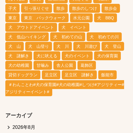
子犬
引っ張りぐせ
散歩
散歩のしつけ
散歩会
東京
東京 パックウォーク
水元公園
犬 BBQ
犬 アウトドアイベント
犬 イベント
犬 低山ハイキング
犬 初めての山
犬 初めての川
犬 山
犬 山登り
犬 川
犬 川遊び
犬 登山
犬 謎解き
犬に吠える
犬のイベント
犬の保育園
犬の幼稚園
甘噛み
舎人公園
葛飾区
貸切ドッグラン
足立区
足立区 謎解き
飯能市
＃わんことわ#犬の保育園#犬の幼稚園#しつけ#アジリティー#
アジリティーイベント#
アーカイブ
2026年8月