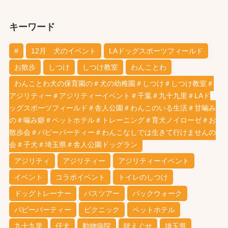
キーワード
#
12月 犬のイベント
LAドッグスポーツフィールド
お散歩
しつけ
しつけ教室
わんことわ
わんことわ犬の保育園の＃犬の幼稚園＃しつけ＃しつけ教室＃
アジリティー＃アジリティーイベント＃千葉＃九十九里＃LAド
ッグスポーツフィールド＃舎人公園＃わんこのいる生活＃甘噛み
の＃噛み癖＃ペットホテル＃トレーニング＃育犬ノイローゼ＃お
散歩会＃パピーパーティー＃わんこなしでは生きて行けませんの
会＃子犬＃埼玉県＃舎人公園ドッグラン
アジリティ
アジリティー
アジリティーイベント
イベント
コラボイベント
トイレのしつけ
ドッグトレーナー
バスツアー
パックウォーク
パピーパーティー
ピクニック
ペットホテル
九十九里
仔犬
動物病院
吠えぐせ
埼玉県