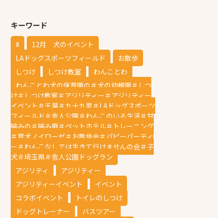
キーワード
#
12月 犬のイベント
LAドッグスポーツフィールド
お散歩
しつけ
しつけ教室
わんことわ
わんことわ犬の保育園の＃犬の幼稚園＃しつ
け＃しつけ教室＃アジリティー＃アジリティー
イベント＃千葉＃九十九里＃LAドッグスポーツ
フィールド＃舎人公園＃わんこのいる生活＃甘
噛みの＃噛み癖＃ペットホテル＃トレーニング
＃育犬ノイローゼ＃お散歩会＃パピーパーティ
ー＃わんこなしでは生きて行けませんの会＃子
犬＃埼玉県＃舎人公園ドッグラン
アジリティ
アジリティー
アジリティーイベント
イベント
コラボイベント
トイレのしつけ
ドッグトレーナー
バスツアー