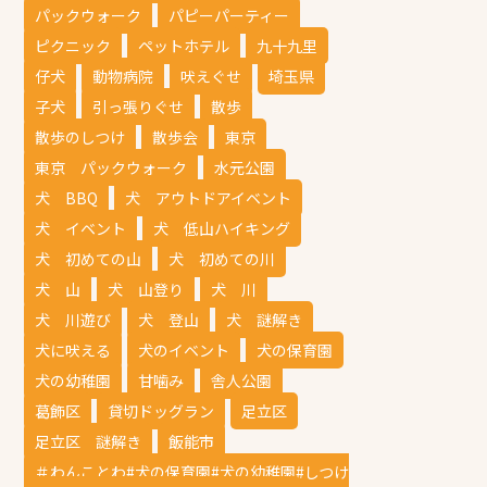
パックウォーク
パピーパーティー
ピクニック
ペットホテル
九十九里
仔犬
動物病院
吠えぐせ
埼玉県
子犬
引っ張りぐせ
散歩
散歩のしつけ
散歩会
東京
東京 パックウォーク
水元公園
犬 BBQ
犬 アウトドアイベント
犬 イベント
犬 低山ハイキング
犬 初めての山
犬 初めての川
犬 山
犬 山登り
犬 川
犬 川遊び
犬 登山
犬 謎解き
犬に吠える
犬のイベント
犬の保育園
犬の幼稚園
甘噛み
舎人公園
葛飾区
貸切ドッグラン
足立区
足立区 謎解き
飯能市
＃わんことわ#犬の保育園#犬の幼稚園#しつけ