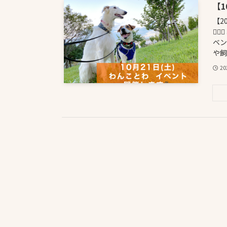
【
【2
🐕
ベン
や飼
2