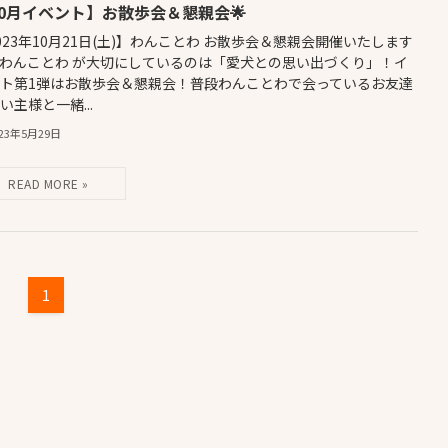
10月イベント】お散歩会＆懇親会🌟
023年10月21日(土)】わんことわ お散歩会＆懇親会開催いたします
‍🦺✨ わんことわ が大切にしているのは「愛犬との思い出づくり」！イ
ト第1弾はお散歩会＆懇親会！普段わんことわで会っているお友達
い主様と一緒...
023年5月29日
1