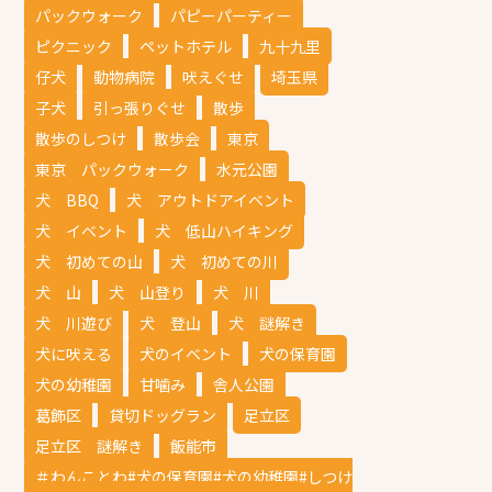
パックウォーク
パピーパーティー
ピクニック
ペットホテル
九十九里
仔犬
動物病院
吠えぐせ
埼玉県
子犬
引っ張りぐせ
散歩
散歩のしつけ
散歩会
東京
東京 パックウォーク
水元公園
犬 BBQ
犬 アウトドアイベント
犬 イベント
犬 低山ハイキング
犬 初めての山
犬 初めての川
犬 山
犬 山登り
犬 川
犬 川遊び
犬 登山
犬 謎解き
犬に吠える
犬のイベント
犬の保育園
犬の幼稚園
甘噛み
舎人公園
葛飾区
貸切ドッグラン
足立区
足立区 謎解き
飯能市
＃わんことわ#犬の保育園#犬の幼稚園#しつけ