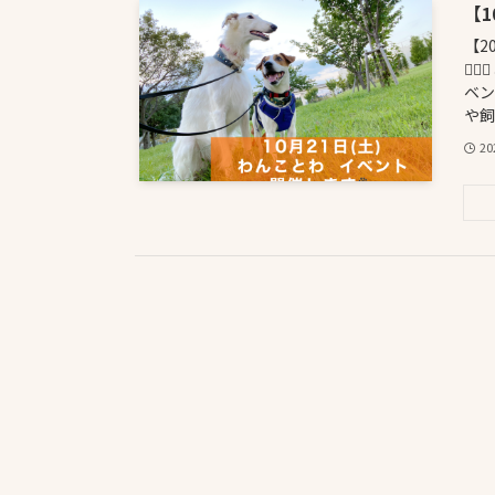
【
【2
🐕
ベン
や飼
2