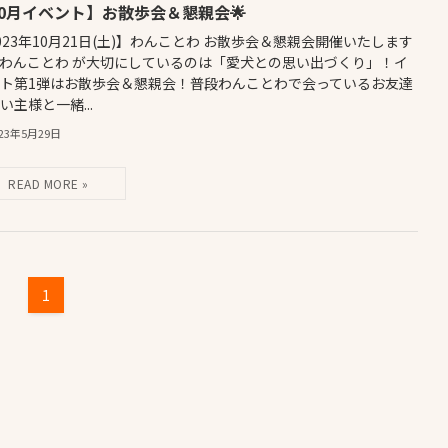
10月イベント】お散歩会＆懇親会🌟
023年10月21日(土)】わんことわ お散歩会＆懇親会開催いたします
‍🦺✨ わんことわ が大切にしているのは「愛犬との思い出づくり」！イ
ト第1弾はお散歩会＆懇親会！普段わんことわで会っているお友達
い主様と一緒...
023年5月29日
1