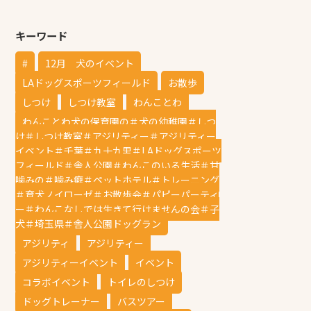
キーワード
#
12月 犬のイベント
LAドッグスポーツフィールド
お散歩
しつけ
しつけ教室
わんことわ
わんことわ犬の保育園の＃犬の幼稚園＃しつ
け＃しつけ教室＃アジリティー＃アジリティー
イベント＃千葉＃九十九里＃LAドッグスポーツ
フィールド＃舎人公園＃わんこのいる生活＃甘
噛みの＃噛み癖＃ペットホテル＃トレーニング
＃育犬ノイローゼ＃お散歩会＃パピーパーティ
ー＃わんこなしでは生きて行けませんの会＃子
犬＃埼玉県＃舎人公園ドッグラン
アジリティ
アジリティー
アジリティーイベント
イベント
コラボイベント
トイレのしつけ
ドッグトレーナー
バスツアー