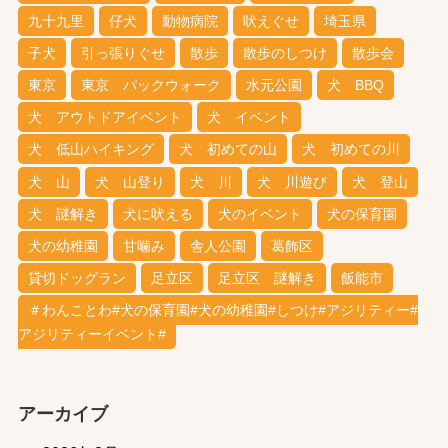
九十九里
仔犬
動物病院
吠えぐせ
埼玉県
子犬
引っ張りぐせ
散歩
散歩のしつけ
散歩会
東京
東京 パックウォーク
水元公園
犬 BBQ
犬 アウトドアイベント
犬 イベント
犬 低山ハイキング
犬 初めての山
犬 初めての川
犬 山
犬 山登り
犬 川
犬 川遊び
犬 登山
犬 謎解き
犬に吠える
犬のイベント
犬の保育園
犬の幼稚園
甘噛み
舎人公園
葛飾区
貸切ドッグラン
足立区
足立区 謎解き
飯能市
＃わんことわ#犬の保育園#犬の幼稚園#しつけ#アジリティー#
アジリティーイベント#
アーカイブ