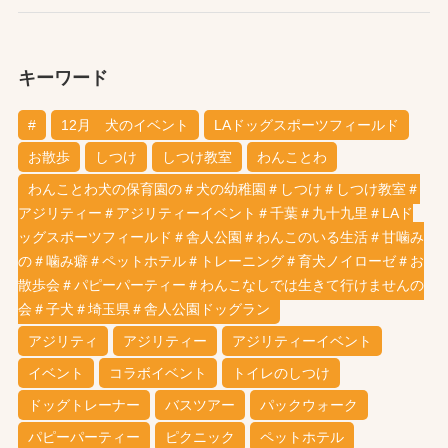
キーワード
#
12月 犬のイベント
LAドッグスポーツフィールド
お散歩
しつけ
しつけ教室
わんことわ
わんことわ犬の保育園の＃犬の幼稚園＃しつけ＃しつけ教室＃
アジリティー＃アジリティーイベント＃千葉＃九十九里＃LAド
ッグスポーツフィールド＃舎人公園＃わんこのいる生活＃甘噛み
の＃噛み癖＃ペットホテル＃トレーニング＃育犬ノイローゼ＃お
散歩会＃パピーパーティー＃わんこなしでは生きて行けませんの
会＃子犬＃埼玉県＃舎人公園ドッグラン
アジリティ
アジリティー
アジリティーイベント
イベント
コラボイベント
トイレのしつけ
ドッグトレーナー
バスツアー
パックウォーク
パピーパーティー
ピクニック
ペットホテル