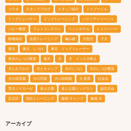
コラボ
スタッフブログ
スタッフ紹介
トイプードル
ドッグトレーナー
ドッグトレーニング
バスツアーイベント
パピー教室
フォトコンテスト
ペットホテル
レトリーバー
動物病院
合宿トレーニング
噛み癖
大型犬
子犬
東京
東京 しつけ
東京 ドッグトレーナー
東京のしつけ教室
柴犬
犬
犬 インスタ映え
犬とおでかけ
犬とキャンプ
犬のしつけ
犬のしつけ教室
犬の保育園
犬の写真
犬の幼稚園
犬 群馬
社会化
育犬ノイローゼ
舎人公園
舎人公園ドッグラン
誕生日会
足立区
預託トレーニング
飯能 キャンプ
飯能 犬
アーカイブ