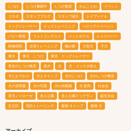
しつけ
しつけ奮闘中
しつけ教室
わんことわ
イベント
コラボ
スタッフブログ
スタッフ紹介
トイプードル
ドッグトレーナー
ドッグトレーニング
バスツアーイベント
パピー教室
フォトコンテスト
ペットホテル
レトリーバー
動物病院
合宿トレーニング
噛み癖
大型犬
子犬
東京
東京 しつけ
東京 ドッグトレーナー
東京のしつけ教室
柴犬
犬
犬 インスタ映え
犬とおでかけ
犬とキャンプ
犬のしつけ
犬のしつけ教室
犬の保育園
犬の写真
犬の幼稚園
犬 群馬
社会化
育犬ノイローゼ
舎人公園
舎人公園ドッグラン
誕生日会
足立区
預託トレーニング
飯能 キャンプ
飯能 犬
アーカイブ