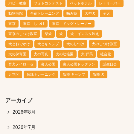
パピー教室
フォトコンテスト
ペットホテル
レトリーバー
動物病院
合宿トレーニング
噛み癖
大型犬
子犬
東京
東京 しつけ
東京 ドッグトレーナー
東京のしつけ教室
柴犬
犬
犬 インスタ映え
犬とおでかけ
犬とキャンプ
犬のしつけ
犬のしつけ教室
犬の保育園
犬の写真
犬の幼稚園
犬 群馬
社会化
育犬ノイローゼ
舎人公園
舎人公園ドッグラン
誕生日会
足立区
預託トレーニング
飯能 キャンプ
飯能 犬
アーカイブ
2026年8月
2026年7月