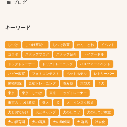
ブログ
キーワード
しつけ
しつけ奮闘中
しつけ教室
わんことわ
イベント
コラボ
スタッフブログ
スタッフ紹介
トイプードル
ドッグトレーナー
ドッグトレーニング
バスツアーイベント
パピー教室
フォトコンテスト
ペットホテル
レトリーバー
動物病院
合宿トレーニング
噛み癖
大型犬
子犬
東京
東京 しつけ
東京 ドッグトレーナー
東京のしつけ教室
柴犬
犬
犬 インスタ映え
犬とおでかけ
犬とキャンプ
犬のしつけ
犬のしつけ教室
犬の保育園
犬の写真
犬の幼稚園
犬 群馬
社会化