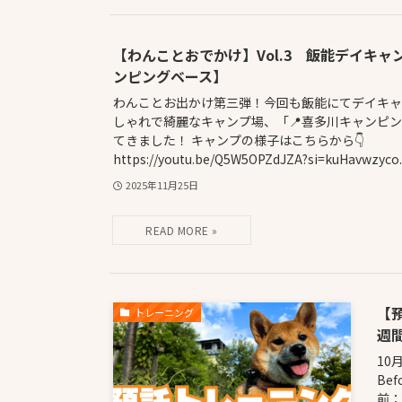
【わんことおでかけ】Vol.3 飯能デイキャ
ンピングベース】
わんことお出かけ第三弾！今回も飯能にてデイキャン
しゃれで綺麗なキャンプ場、「📍喜多川キャンピ
てきました！ キャンプの様子はこちらから👇
https://youtu.be/Q5W5OPZdJZA?si=kuHavwzyco..
2025年11月25日
【
トレーニング
週間
10
Be
前：