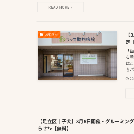
【
お知らせ
定
「
ち着
はこ
☝パ
2
【足立区｜子犬】3月8日開催・グルーミン
らせ🐾【無料】