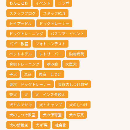
わんことわ
イベント
コラボ
スタッフブログ
スタッフ紹介
トイプードル
ドッグトレーナー
ドッグトレーニング
バスツアーイベント
パピー教室
フォトコンテスト
ペットホテル
レトリーバー
動物病院
合宿トレーニング
噛み癖
大型犬
子犬
東京
東京 しつけ
東京 ドッグトレーナー
東京のしつけ教室
柴犬
犬
犬 インスタ映え
犬とおでかけ
犬とキャンプ
犬のしつけ
犬のしつけ教室
犬の保育園
犬の写真
犬の幼稚園
犬 群馬
社会化