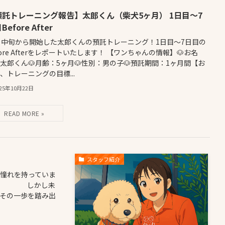
預託トレーニング報告】太郎くん（柴犬5ヶ月） 1日目〜7
Before After
月中旬から開始した太郎くんの預託トレーニング！1日目〜7日目の
fore Afterをレポートいたします！ 【ワンちゃんの情報】🐶お名
太郎くん🐶月齢：5ヶ月🐶性別：男の子🐶預託期間：1ヶ月間【お
、トレーニングの目標...
025年10月22日
スタッフ紹介
憧れを持っていま
かし未
その一歩を踏み出