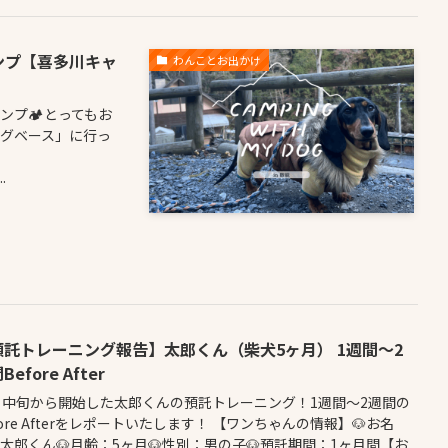
ンプ【喜多川キャ
わんことお出かけ
プ🏕️とってもお
ングベース」に行っ
.
預託トレーニング報告】太郎くん（柴犬5ヶ月） 1週間〜2
Before After
月中旬から開始した太郎くんの預託トレーニング！1週間〜2週間の
fore Afterをレポートいたします！ 【ワンちゃんの情報】🐶お名
太郎くん🐶月齢：5ヶ月🐶性別：男の子🐶預託期間：1ヶ月間【お