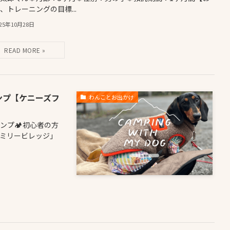
、トレーニングの目標...
025年10月28日
ンプ【ケニーズフ
わんことお出かけ
プ🏕️初心者の方
ァミリービレッジ」