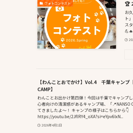
🏆
フォトコンテスト
お久
ト」
ス
💪
2
【わんことおでかけ】Vol.4 千葉キャンプ【
CAMP】
わんことお出かけ第四弾！今回は千葉でキャンプして
心者向けの清潔感があるキャンプ場、「📍NANSO 
てきましたよ～！ キャンプの様子はこちらから👇
https://youtu.be/2JflRY4_oXA?si=eYpv6IxN...
2026年4月1日