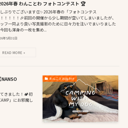
 2026年春 わんことわ フォトコンテスト 🏆
しぶりでございます👏✨2026年春の「フォトコンテス
！！！！！🎉前回の開催から少し期間が空いてしまいましたが、
タッフ一同より良い写真撮影のために日々力を注いでまいりました
🔥今回も渾身の一枚を集め...
026年5月31日
NANSO
わんことお出かけ
きました！🏕️初
CAMP」にお邪魔し