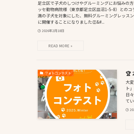
足立区で子犬のしつけやグルーミングにお悩みの方へ
ッセ動物病院様（東京都足立区皿沼1-5-8）とのコ
満の子犬を対象にした、無料グルーミングレッスンを
に開催することになりました👏&#...
2026年2月18日
🏆
フォトコンテスト
大変
ト」
日々
てい
2