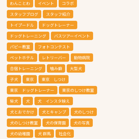
わんことわ
イベント
コラボ
スタッフブログ
スタッフ紹介
トイプードル
ドッグトレーナー
ドッグトレーニング
バスツアーイベント
パピー教室
フォトコンテスト
ペットホテル
レトリーバー
動物病院
合宿トレーニング
噛み癖
大型犬
子犬
東京
東京 しつけ
東京 ドッグトレーナー
東京のしつけ教室
柴犬
犬
犬 インスタ映え
犬とおでかけ
犬とキャンプ
犬のしつけ
犬のしつけ教室
犬の保育園
犬の写真
犬の幼稚園
犬 群馬
社会化