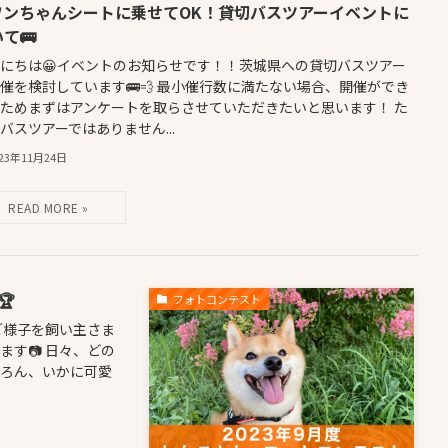
ワンちゃんシートに乗せてOK！貸切バスツアーイベントに
て🚌
にちは😀イベントのお知らせです！！茨城県への貸切バスツアー
催を検討しています🚌💨 最小催行数に満たない場合、開催ができ
ためまずはアンケートを取らさせていただきたいと思います！ た
バスツアーではありません...
023年11月24日
🏆
フォトコンテスト
ご様子を飼い主さま
す📷 日々、どの
ろん、いかに可愛