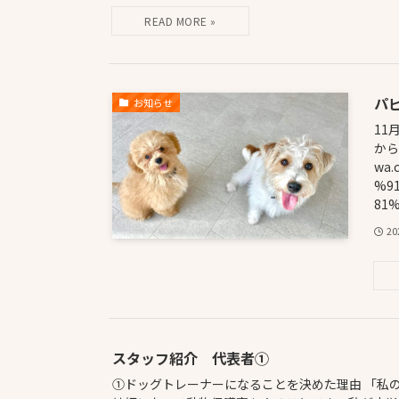
パ
お知らせ
11
から
wa
%9
81
2
スタッフ紹介 代表者①
①ドッグトレーナーになることを決めた理由 「私