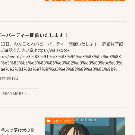
ピーパーティー開催いたします！
月12日、わんことわパピーパーティー開催いたします！詳細は下記
ご確認ください🙇 https://wankoto-
.com/event/%e3%83%91%e3%83%94%e3%83%bc%e3%83
1%e3%83%bc%e3%83%86%e3%82%a3%e3%83%bc%e3%
%ae%e3%81%8a%e7%9f%a5%e3%82%89%e3%81%9b%...
023年10月1日
スタッフ紹介
の将来の夢は犬の訓