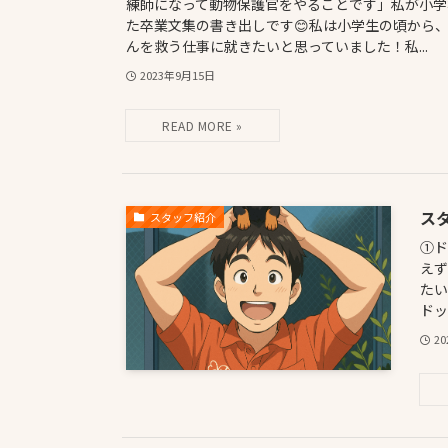
練師になって動物保護官をやることです」私が小学
た卒業文集の書き出しです😊私は小学生の頃から
んを救う仕事に就きたいと思っていました！私...
2023年9月15日
ス
スタッフ紹介
①ド
え
た
ドッ
2