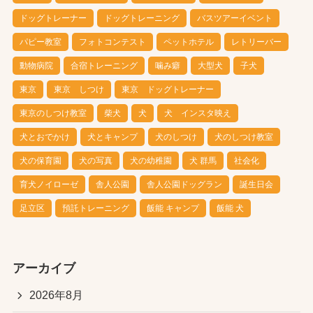
ドッグトレーナー
ドッグトレーニング
バスツアーイベント
パピー教室
フォトコンテスト
ペットホテル
レトリーバー
動物病院
合宿トレーニング
噛み癖
大型犬
子犬
東京
東京 しつけ
東京 ドッグトレーナー
東京のしつけ教室
柴犬
犬
犬 インスタ映え
犬とおでかけ
犬とキャンプ
犬のしつけ
犬のしつけ教室
犬の保育園
犬の写真
犬の幼稚園
犬 群馬
社会化
育犬ノイローゼ
舎人公園
舎人公園ドッグラン
誕生日会
足立区
預託トレーニング
飯能 キャンプ
飯能 犬
アーカイブ
2026年8月